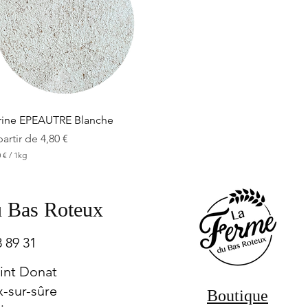
p
a
r
1
K
i
l
o
g
r
a
Aperçu rapide
rine EPEAUTRE Blanche
m
m
ix promotionnel
partir de
4,80 €
e
0 €
/
1kg
 Bas Roteux
 89 31
int Donat
-sur-sûre
Boutique