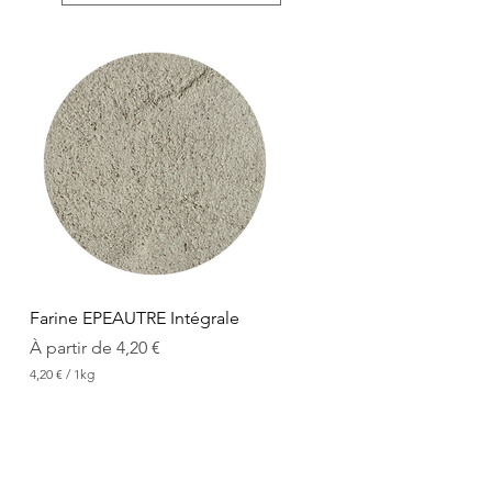
Aperçu rapide
Farine EPEAUTRE Intégrale
Prix promotionnel
À partir de
4,20 €
4,20 €
/
1kg
4
,
2
0
€