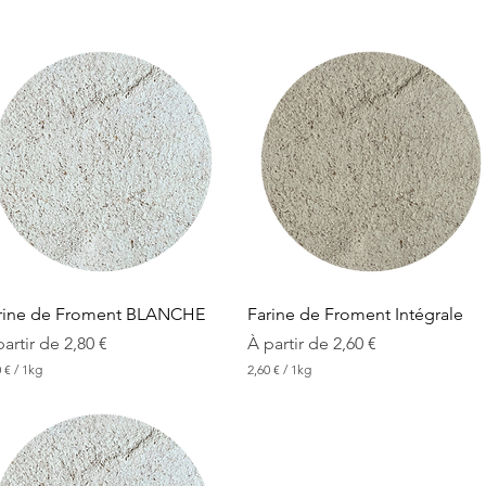
Aperçu rapide
Aperçu rapide
rine de Froment BLANCHE
Farine de Froment Intégrale
ix promotionnel
Prix promotionnel
partir de
2,80 €
À partir de
2,60 €
0 €
/
1kg
2,60 €
/
1kg
2
,
6
0
€