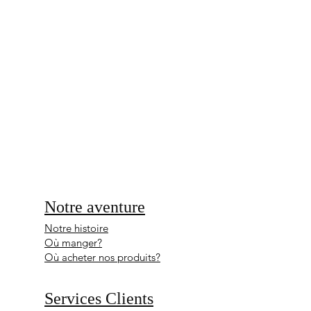
p
a
r
1
K
i
l
o
g
r
a
m
m
e
Notre aventure
Notre histoire
Où manger?
Où acheter nos produits?
Services Clients